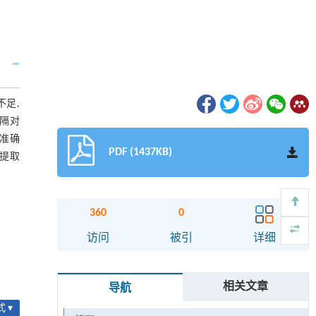
足,
间隔对
的准确
PDF (1437KB)
,提取
360
0
访问
被引
详细
相关文章
导航
 ▾