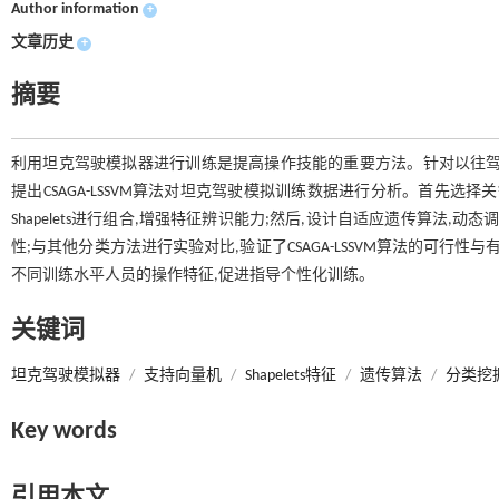
Author information
+
文章历史
+
摘要
利用坦克驾驶模拟器进行训练是提高操作技能的重要方法。针对以往驾
提出CSAGA-LSSVM算法对坦克驾驶模拟训练数据进行分析。首先选择关键点快
Shapelets进行组合,增强特征辨识能力;然后,设计自适应遗传算法
性;与其他分类方法进行实验对比,验证了CSAGA-LSSVM算法的可
不同训练水平人员的操作特征,促进指导个性化训练。
关键词
坦克驾驶模拟器
/
支持向量机
/
Shapelets特征
/
遗传算法
/
分类挖
Key words
引用本文