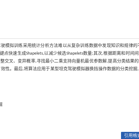
驶模拟训练采用统计分析方法难以从复杂训练数据中发现知识和规律的不
速生成Shapelets,以减少候选Shapelets数量;其次,根据距离和时间
,动态调整交叉、变异概率,寻找最小二乘支持向量机最优参数解,提高分类结果
行性与有效性。最后,将算法应用于某型坦克驾驶模拟器换挡操作数据的分类挖掘
掘
引用格式