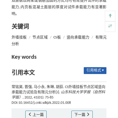
双层钢丝网架或钢筋加固的方式均可有效提升试件的承载
能力,内页板混凝土面层的厚度对试件承载能力有显著影
响。
关键词
外墙挂板
/
节点区域
/
CS板
/
竖向承载能力
/
有限元
分析
Key words
引用格式 ▾
引用本文
常铭昊, 晋强, 马小永, 朱琳, 胡荻. CS外墙挂板节点区域竖向
承载能力试验及有限元分析[J].
山东科技大学学报（自然科
学版）
, 2022, 41(01): 75-85
DOI:10.16452/j.cnki.sdkjzk.2022.01.008
上一篇
下一篇