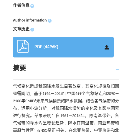
作者信息
+
Author information
+
文章历史
+
PDF (4496K)
摘要
气候变化造成我国降水发生显著改变，其变化规律及归因
亟需阐明。基于1961—2018年中国699个气象站点和2090—
2100年CMIP6未来气候情景的降水数据，结合各气候带的分
布，运用小波分析，对我国降水情势的变化及其影响因素
进行探究。结果表明：自1961—2018年，除南温带外，各
气候带的降水均呈增长趋势；降水在南温带、南亚热带和
高原气候区与ENSO呈正相关，在北亚热带、中亚热带和北