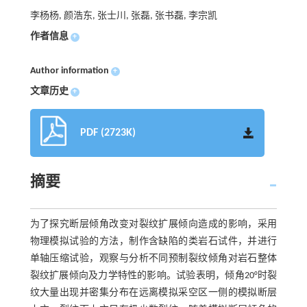
李杨杨, 颜浩东, 张士川, 张磊, 张书磊, 李宗凯
作者信息
+
Author information
+
文章历史
+
PDF (2723K)
摘要
为了探究断层倾角改变对裂纹扩展倾向造成的影响，采用
物理模拟试验的方法，制作含缺陷的类岩石试件，并进行
单轴压缩试验，观察与分析不同预制裂纹倾角对岩石整体
裂纹扩展倾向及力学特性的影响。试验表明，倾角20°时裂
纹大量出现并密集分布在远离模拟采空区一侧的模拟断层