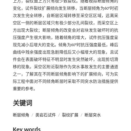
上方，裂纹面上方只有极少数裂纹。随着模拟断层倾角的
变化，试件裂纹扩展倾向发生转移，当断层倾角为60°时初
次发生完全转移，自断层区域转移至采空区区域，远离采
空区一侧的断层区域只有极少部分孔间裂纹，而采空区上
方出现大裂纹；断层倾角的改变会对岩块发生破坏时的抗
压强度产生很大影响，随着倾角的增大，试件抗压强度呈
现先减小后增大的变化。倾角为60°时抗压强度最低，峰后
曲线中残余强度出现急剧降低后又小幅增大的现象，且试
件会在表面破坏特征不明显时发生突然破坏，出现剪切滑
移的现象。采空区附近裂隙作为突水事故发生的主要通道
之一，了解其在不同断层倾角影响下的扩展倾向，可为实
际工程中面对不同倾角断层时采取不同突水防治措施提供
重要的参考。
关键词
断层倾角
/
类岩石试件
/
裂纹扩展
/
断层突水
Key words