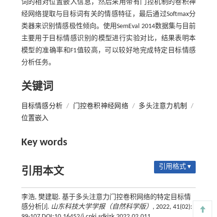
词的相对位置嵌入信息，然后采用带有门控机制的卷积神
经网络提取与目标词有关的情感特征，最后通过Softmax分
类器来识别情感极性倾向。使用SemEval 2014数据集与目前
主要用于目标情感识别的模型进行实验对比，结果表明本
模型的准确率和F1值较高，可以较好地完成特定目标情感
分析任务。
关键词
目标情感分析
/
门控卷积神经网络
/
多头注意力机制
/
位置嵌入
Key words
引用格式 ▾
引用本文
李浩, 樊建聪. 基于多头注意力门控卷积网络的特定目标情
感分析[J].
山东科技大学学报（自然科学版）
, 2022, 41(02):
99-107 DOI:10.16452/j.cnki.sdkjzk.2022.02.011