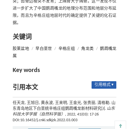
突；齿骨边棱突不发育；上隅骨大于隅骨。这一发现不仅
进一步扩大了中国鹦鹉嘴龙的地理分布范围和地层分布延
限，而且为辛格庄组地层时代的确定提供了关键的化石证
据。
关键词
胶莱盆地
/
早白垩世
/
辛格庄组
/
角龙类
/
鹦鹉嘴龙
属
Key words
引用格式 ▾
引用本文
任天龙, 王旭日, 黄永波, 王来明, 王金光, 张贵丽, 清格勒. 山
东青岛地区下白垩统辛格庄组鹦鹉嘴龙新材料研究[J].
山东
科技大学学报（自然科学版）
, 2022, 41(03): 17-26
DOI:10.16452/j.cnki.sdkjzk.2022.03.003