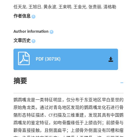
任天龙, 王旭日, 黄永波, 王来明, 王金光, 张贵丽, 清格勒
作者信息
+
Author information
+
文章历史
+
PDF (3071K)
摘要
鹦鹉嘴龙是一类特征明显，仅分布于东亚地区早白垩世的
原始角龙类。通过对青岛地区发现的鹦鹉嘴龙化石进行骨
骼形态特征描述、CT扫描及三维重建，发现其具有中国鹦
鹉嘴龙的鉴定特征，如吻骨腹缘低于上颌齿列；前颌骨与
颧骨直接接触，且侧面扁平；上颌骨外侧面没有凹槽和瘤