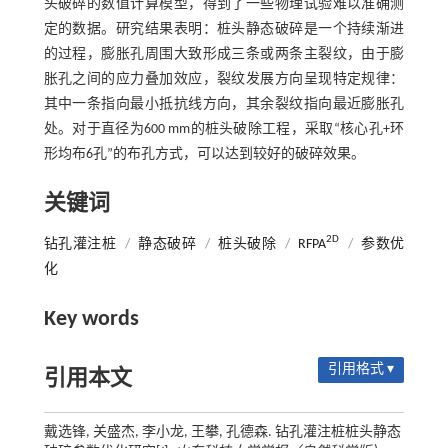
头破碎的数值计算模型，得到了一些物理试验难以准确测
定的数据。研究结果表明：桩头静态破碎是一个持续渐进
的过程，膨胀孔周围大致形成三条或两条主裂纹，由于膨
胀孔之间的应力叠加效应，裂纹发展方向呈现特定规律：
其中一条指向最小抵抗线方向，其余裂纹指向最近膨胀孔
处。对于直径为600 mm的桩头破除工程，采取“核心孔+环
形均布6孔”的布孔方式，可以达到较好的破碎效果。
关键词
2D
钻孔灌注桩
/
静态破碎
/
桩头破除
/
RFPA
/
参数优
化
Key words
引用格式 ▾
引用本文
戴选锋, 关盛杰, 李小龙, 王攀, 孔德森. 钻孔灌注桩桩头静态