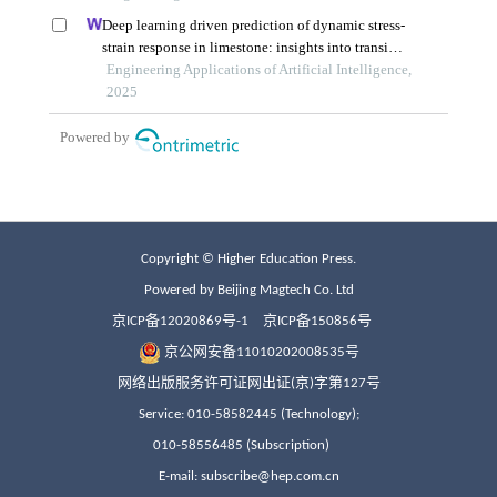
Copyright © Higher Education Press.
Powered by Beijing Magtech Co. Ltd
京ICP备12020869号-1
京ICP备150856号
京公网安备11010202008535号
网络出版服务许可证网出证(京)字第127号
Service: 010-58582445 (Technology);
010-58556485 (Subscription)
E-mail: subscribe@hep.com.cn