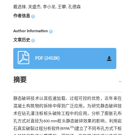
戴选锋, 关盛杰, 李小龙, 王攀, 孔德森
作者信息
+
Author information
+
文章历史
+
PDF (2452K)
摘要
静态破碎技术以其低速加载、过程可控的优势，近年来在
混凝土构筑物的拆除中得到广泛应用。为研究静态破碎技
术在钻孔灌注桩桩头破除工程中的应用，分析了膨胀孔布
孔方式对直径为600 mm桩头静态破碎效果的影响，利用岩
2D
石真实破裂过程分析软件(RFPA
)建立了不同布孔方式下桩