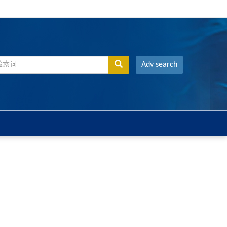
Adv search