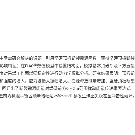
中亟需研究解决的课题。引用坚硬顶板断裂震源函数，获得坚硬顶板断裂
3D
响特征；在FLAC
数值模型中设置结构面，模拟基本顶破断及下方直接
度对采煤工作面煤壁稳定性进行动力学模拟分析。研究结果表明：顶板断
和强度的增大，应力波最大振幅增大、震源释放能量增加；坚硬顶板断裂
内。回归出了断裂震源能量对煤壁前方0～2 m范围扰动能量传递率表达式
前方极限平衡区能量增幅达26%～32%,易发生煤壁失稳甚至冲击性破坏