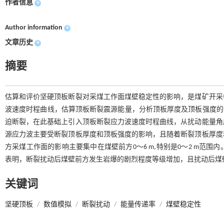
作者信息
+
Author information
+
文章历史
+
摘要
估算和评价坚硬顶板断裂对采煤工作面煤壁稳定性的影响，是煤矿开采
波速度时程曲线，估算顶板断裂震源能量，分析顶板厚度及顶板强度的影
迫断裂，在此基础上引入顶板断裂应力波速度时程曲线，从扰动能量角
源应力波主要受断裂顶板厚度和顶板强度的影响，且随着断裂顶板厚度
方采煤工作面的影响主要集中在煤壁前方0～6 m,特别是0～2 m范围
表明，断裂扰动后煤壁前方发生岩爆的剧烈程度等级增加，且扰动后煤壁
关键词
坚硬顶板
/
数值模拟
/
断裂扰动
/
能量传递率
/
煤壁稳定性