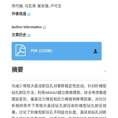
宋代福, 马志涛, 崔永强, 卢可玉
作者信息
+
Author information
+
文章历史
+
PDF (2550K)
摘要
为减少常规大直径卸压孔对巷帮稳定性扰动，针对阶梯型
钻孔卸压方法，利用ABAQUS建立数值模型，综合考虑巷道
围岩变形、垂直应力降低和应力峰值转移等因素，对比分
析相同条件下常规大直径钻孔卸压和阶梯型钻孔卸压效
果，讨论了阶梯型卸压孔不同组合长度、直径和钻孔间距