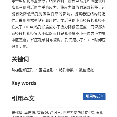
等合理钻孔布置参数。结果表明：阶梯型钻孔卸压能很好
降低巷帮附近围岩垂直应力，将应力峰值向深部转移，还
能有效降低钻孔对围岩变形的影响，提高巷道结构稳定
性。采用阶梯型钻孔卸压时，靠近巷帮小直径段的孔径不
宜大于0.10 m,钻孔长度应小于应力降低区宽度；而深部大
直径段的孔径宜大于0.30 m,且钻孔长度不小于围岩应力集
中区宽度。卸压孔单排布置时，孔间距小于1.00 m时卸压
效果明显。
关键词
阶梯型卸压孔
/
围岩变形
/
钻孔参数
/
数值模拟
Key words
引用格式 ▾
引用本文
宋代福, 马志涛, 崔永强, 卢可玉. 高应力巷帮阶梯型卸压孔