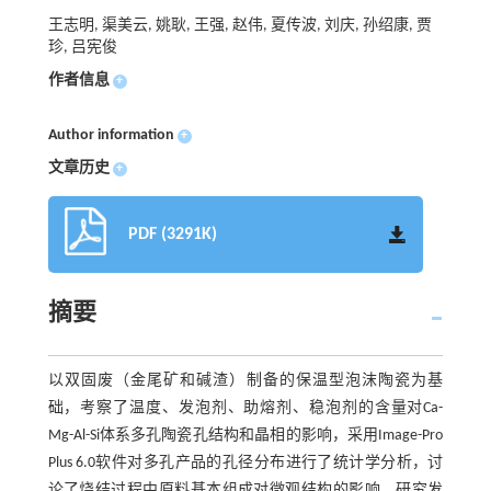
王志明, 渠美云, 姚耿, 王强, 赵伟, 夏传波, 刘庆, 孙绍康, 贾
珍, 吕宪俊
作者信息
+
Author information
+
文章历史
+
PDF (3291K)
摘要
以双固废（金尾矿和碱渣）制备的保温型泡沫陶瓷为基
础，考察了温度、发泡剂、助熔剂、稳泡剂的含量对Ca-
Mg-Al-Si体系多孔陶瓷孔结构和晶相的影响，采用Image-Pro
Plus 6.0软件对多孔产品的孔径分布进行了统计学分析，讨
论了烧结过程中原料基本组成对微观结构的影响。研究发