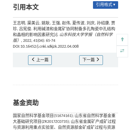
引用格式 ▾
引用本文
王志明, 渠美云, 姚耿, 王强, 赵伟, 夏传波, 刘庆, 孙绍康, 贾
珍, 吕宪俊. 利用碱渣和金尾矿协同制备多孔陶瓷中孔结构
和晶相的影响因素研究[J].
山东科技大学学报（自然科学
版）
, 2022, 41(04): 65-74
DOI:10.16452/j.cnki.sdkjzk.2022.04.008
上一篇
下一篇
基金资助
国家自然科学基金项目(51674161); 山东省自然科学基金重
大基础研究项目(ZR2017ZC0735); 山东省金属矿产成矿过程
与资源利用重点实验室、自然资源部金矿成矿过程与资源