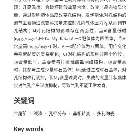
现：升高温度，会破坏硅酸盐聚合度，改变非晶态物质含
量，通过影响熔体黏度改变孔结构；发泡剂SiC对孔结构的
调节主要通过改变添加量来控制孔内气体压力P
,从而调节
g
孔结构；Al对孔结构的影响存在两面性，当Al含量低时
(n
/n
<1,M=Ca, Mg, K,Na),Al—O配位体为四面体，当Al
Al
O
MO
2
3
含量高(n
/n
>1)时，Al—O配位体为八面体，配位变化
Al
O
MO
2
3
会引起黏度的复杂变化；Ca对孔结构的影响分两个阶段，
Ca含量低时，主要参与打破硅酸盐网络结构，Ca含量高
时，其参与生成少量辉石晶体；Mg通过生成辉石晶体，对
孔结构进行调控，但Mg含量过高时，生成的大量针状晶体
会对气孔产生过度抑制，导致气孔不能正常发育。
关键词
金尾矿
/
碱渣
/
孔径分布
/
晶相转变
/
多孔陶瓷
Key words