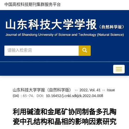
中国高校科技期刊集群服务平台
Toggle
山东科技大学学报（自然科学版）
››
2022, Vol. 41
››
Issue
(04)
: 65 -74.
DOI:
10.16452/j.cnki.sdkjzk.2022.04.008
利用碱渣和金尾矿协同制备多孔陶
瓷中孔结构和晶相的影响因素研究