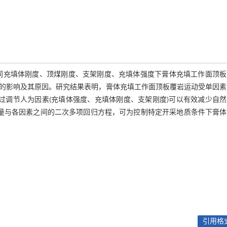
不同充填体刚度、顶煤刚度、支架刚度、充填体强度下膏体充填工作面顶板
的影响及其原因。研究结果表明，膏体充填工作面顶板覆岩运动受单因素
过调节人为因素(充填体强度、充填体刚度、支架刚度)可以有效减少自
沉量与各因素之间的二次多项回归方程，可为控制特定开采地质条件下膏体
引用格式