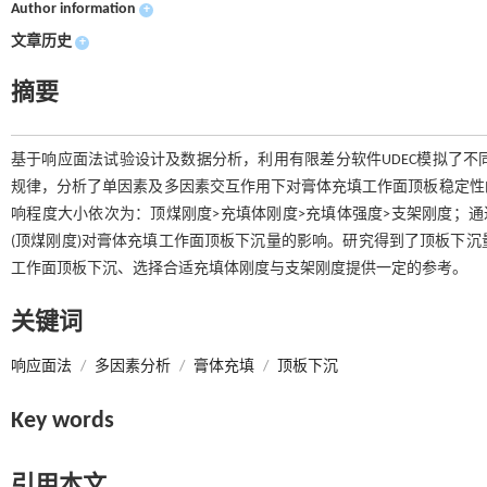
Author information
+
文章历史
+
摘要
基于响应面法试验设计及数据分析，利用有限差分软件UDEC模拟了
规律，分析了单因素及多因素交互作用下对膏体充填工作面顶板稳定性
响程度大小依次为：顶煤刚度>充填体刚度>充填体强度>支架刚度；通
(顶煤刚度)对膏体充填工作面顶板下沉量的影响。研究得到了顶板下
工作面顶板下沉、选择合适充填体刚度与支架刚度提供一定的参考。
关键词
响应面法
/
多因素分析
/
膏体充填
/
顶板下沉
Key words
引用本文