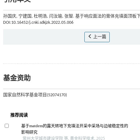
孙国庆, 宁建国, 杜明浩, 闫汝瑜, 张智. 基于响应面法的膏体充填面顶板下
DOI:10.16452/j.cnki.sdkjzk.2022.05.006
上一篇
基金资助
国家自然科学基金项目(52074170)