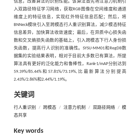
信息，改善算法的识别性能。该算法首先将注意力机制引
入双路径特征学习网络，获取RGB图像在空间维度和通道
维度上的特征信息，实现红外特征信息匹配；然后，将
BNNeck模块引入至跨模态行人重识别算法，减少模态特征
信息差异，加快算法收敛速度；最后，在异质中心损失函
数和交叉熵损失函数的基础上，引入跨模态下行人身份损
失函数，提高行人识别的准确性。SYSU-MM01和RegDB数
据集的实验结果表明，相对于目前大多数已有算法，所提
算法具有更好的泛化能力和鲁棒性，Rank-1/mAP分别达到
59.39%/85.44%和57.81%/73.19%,比最新算法分别提高
2.43%/2.86%和2.44%/1.19%。
关键词
行人重识别
/
跨模态
/
注意力机制
/
双路径网络
/
模
态共享
Key words