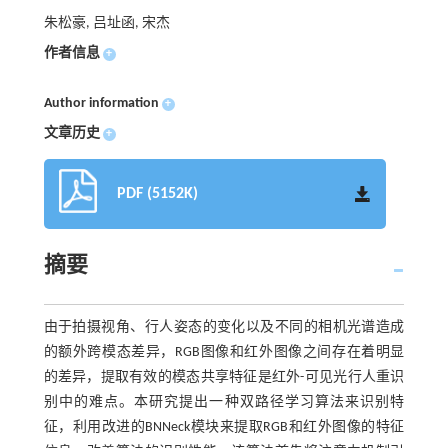
朱松豪, 吕址函, 宋杰
作者信息
+
Author information
+
文章历史
+
PDF (5152K)
摘要
由于拍摄视角、行人姿态的变化以及不同的相机光谱造成
的额外跨模态差异，RGB图像和红外图像之间存在着明显
的差异，提取有效的模态共享特征是红外-可见光行人重识
别中的难点。本研究提出一种双路径学习算法来识别特
征，利用改进的BNNeck模块来提取RGB和红外图像的特征