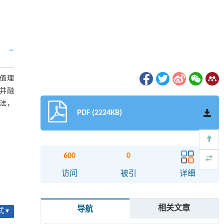
异值理
量并融
方法，
PDF (2224KB)
600
0
访问
被引
详细
相关文章
导航
 ▾