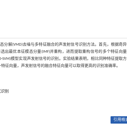
分解(VMD)去噪与多特征融合的声发射信号识别方法。首先，根据奇
选出最优本征模态分量(IMF)并重构，进而提取重构信号的多个特征向
-SVM)模型实现声发射信号的识别。实验结果表明，相比同种特征提取
单一特征向量，声发射信号的融合特征向量可以取得更高的识别准确率。
式识别
引用格式