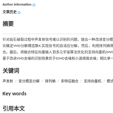
Author information
+
文章历史
+
摘要
针对岩石破裂过程中声发射信号难以识别的问题，提出一种改进变分模态
论确定VMD分解模态数K,实现信号的自适应分解。然后，利用排列熵筛
合。最后，将融合特征向量输入到多元宇宙算法优化的支持向量机(MVO
基于改进VMD去噪的识别效果优于EEMD去噪和小波阈值去噪；相比
关键词
声发射
/
变分模态分解
/
排列熵
/
多特征融合
/
支持向量机
/
模
Key words
引用本文