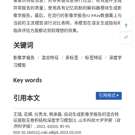
像重点特征信息，对非关键信息进行过滤，有效提升生成
异常报告的质量；使用具有记忆机制的解码器模块生成影
像学报告。最后，在流行的影像学报告IU X-Ray数据集上与
当前的主流模型进行对比表明，本模型在语言生成指标和
临床评估方面都达到较理想的效果。
关键词
影像学报告
/
混合特征
/
多标签
/
标签特征
/
深度学
习模型
Key words
引用格式 ▾
引用本文
王瑞, 花嵘, 仪秀龙, 韩承磊. 自动生成影像学报告的混合特
征提取无卷积结构深度学习模型[J].
山东科技大学学报（自
然科学版）
, 2023, 42(03): 85-93
DOI:10.16452/j.cnki.sdkjzk.2023.03.010