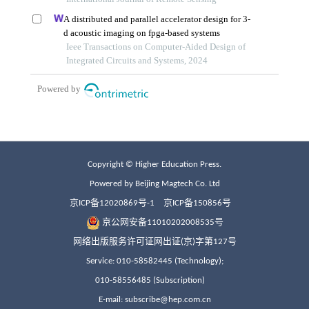
Copyright © Higher Education Press.
Powered by Beijing Magtech Co. Ltd
京ICP备12020869号-1
京ICP备150856号
京公网安备11010202008535号
网络出版服务许可证网出证(京)字第127号
Service: 010-58582445 (Technology);
010-58556485 (Subscription)
E-mail: subscribe@hep.com.cn