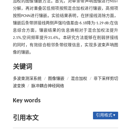
加权的图像镶嵌方法。首先，对单条带声呐图像进行NSST
分解，再对重叠区低频项按照混合加权进行镶嵌，高频项
按照PCNN进行镶嵌。实验结果表明，在拼接线消除方面，
镶嵌后条带拼接线两侧声强均值差由-6.18降为-1.29 dB;在信
息综合方面，镶嵌结果的信息熵相对于混合加权法提升
2.5%,空间频率提升31.6%。本研究方法能够在削弱拼接线
的同时，有效综合相邻条带纹理信息，实现多波束声呐图
像的镶嵌。
关键词
多波束测深系统
/
图像镶嵌
/
混合加权
/
非下采样剪切
波变换
/
脉冲耦合神经网络
Key words
引用格式 ▾
引用本文