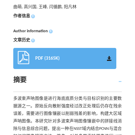
曲萌, 高兴国, 王峰, 闫循鹏, 阳凡林
作者信息
+
Author information
+
文章历史
+
PDF (3165K)
摘要
多波束声呐图像是进行海底底质分类与目标识别的主要数
据源之一。原始反向散射强度经过改正处理后仍存在残余
误差，需要进行图像镶嵌以削弱残差的影响，构建大区域
声呐图像。本研究针对多波束声呐图像镶嵌中的拼接线消
除与信息综合问题，提出一种在NSST域内结合PCNN与混合