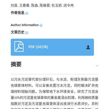
刘音, 王春春, 陈森, 陈姝蓉, 杜玉娇, 闵令冉
作者信息
+
Author information
+
文章历史
+
PDF (2417K)
摘要
以污水污泥替代部分煤矸石，与水泥、粉煤灰制备污泥基
充填膏体材料，可以妥善处置污水污泥，同时解决矿井充
填材料短缺问题。为保障地下水环境安全，研究了污泥含
量10%的污泥基充填膏体的重金属浸出机理，利用熵权质量
指数对污泥及污泥基充填膏体浸出液进行水质评价，并利