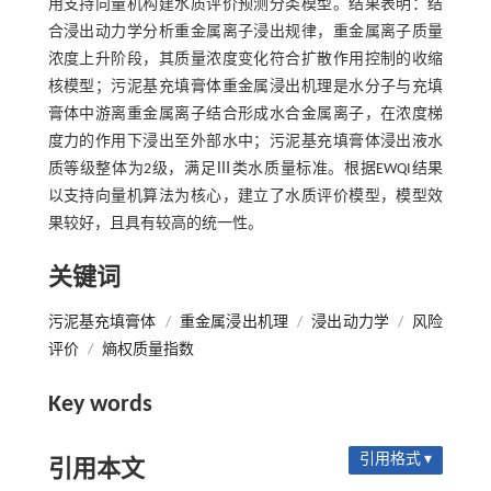
用支持向量机构建水质评价预测分类模型。结果表明：结
合浸出动力学分析重金属离子浸出规律，重金属离子质量
浓度上升阶段，其质量浓度变化符合扩散作用控制的收缩
核模型；污泥基充填膏体重金属浸出机理是水分子与充填
膏体中游离重金属离子结合形成水合金属离子，在浓度梯
度力的作用下浸出至外部水中；污泥基充填膏体浸出液水
质等级整体为2级，满足Ⅲ类水质量标准。根据EWQI结果
以支持向量机算法为核心，建立了水质评价模型，模型效
果较好，且具有较高的统一性。
关键词
污泥基充填膏体
/
重金属浸出机理
/
浸出动力学
/
风险
评价
/
熵权质量指数
Key words
引用格式 ▾
引用本文