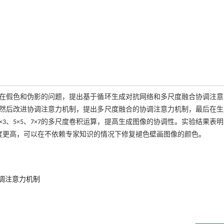
在假色和伪影的问题，提出基于循环生成对抗网络和多尺度融合协调注意
然后改进协调注意力机制，提出多尺度融合的协调注意力机制，最后在生
3、5×5、7×7的多尺度卷积运算，提高生成图像的协调性。实验结果表
上精度更高，可以在不依赖专家知识的情况下修复褪色壁画图像的颜色。
调注意力机制