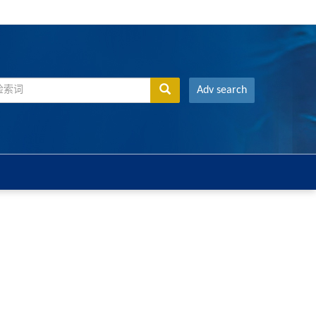
Adv search