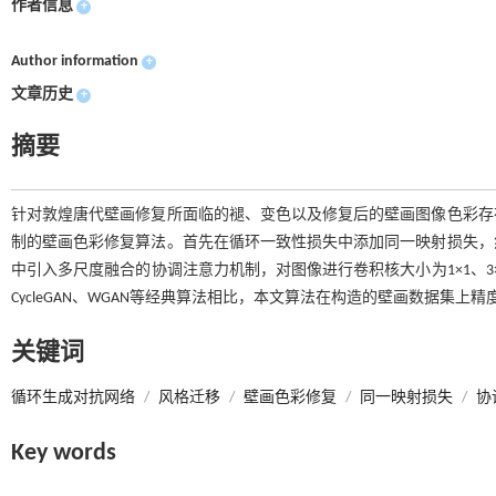
作者信息
+
Author information
+
文章历史
+
摘要
针对敦煌唐代壁画修复所面临的褪、变色以及修复后的壁画图像色彩存
制的壁画色彩修复算法。首先在循环一致性损失中添加同一映射损失，
中引入多尺度融合的协调注意力机制，对图像进行卷积核大小为1×1、3×
CycleGAN、WGAN等经典算法相比，本文算法在构造的壁画数据集
关键词
循环生成对抗网络
/
风格迁移
/
壁画色彩修复
/
同一映射损失
/
协
Key words