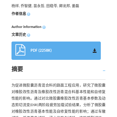
杨祥, 乔智健, 苗永哲, 田稳苓, 卿龙邦, 姜磊
作者信息
+
Author information
+
文章历史
+
PDF (2258K)
摘要
为促进微胶囊沥青混合料的路面工程应用，研究了微胶囊
对橡胶改性沥青及橡胶改性沥青混合料基本性能和自修复
性能的影响。通过对比微胶囊橡胶改性沥青基本参数及动
态剪切流变(DSR)两阶段疲劳加载试验结果，分析了微胶囊
对橡胶改性沥青基本性能及自修复性能的影响；通过车辙