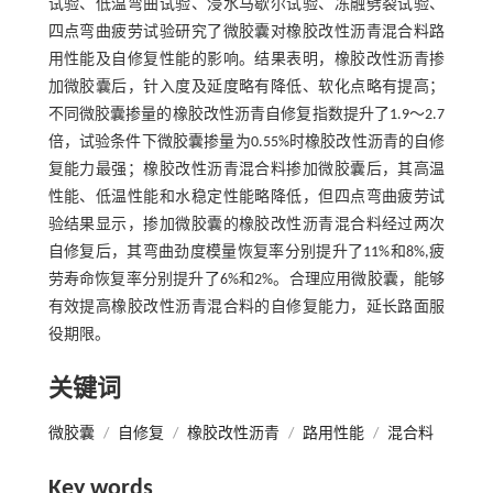
试验、低温弯曲试验、浸水马歇尔试验、冻融劈裂试验、
四点弯曲疲劳试验研究了微胶囊对橡胶改性沥青混合料路
用性能及自修复性能的影响。结果表明，橡胶改性沥青掺
加微胶囊后，针入度及延度略有降低、软化点略有提高；
不同微胶囊掺量的橡胶改性沥青自修复指数提升了1.9～2.7
倍，试验条件下微胶囊掺量为0.55%时橡胶改性沥青的自修
复能力最强；橡胶改性沥青混合料掺加微胶囊后，其高温
性能、低温性能和水稳定性能略降低，但四点弯曲疲劳试
验结果显示，掺加微胶囊的橡胶改性沥青混合料经过两次
自修复后，其弯曲劲度模量恢复率分别提升了11%和8%,疲
劳寿命恢复率分别提升了6%和2%。合理应用微胶囊，能够
有效提高橡胶改性沥青混合料的自修复能力，延长路面服
役期限。
关键词
微胶囊
/
自修复
/
橡胶改性沥青
/
路用性能
/
混合料
Key words