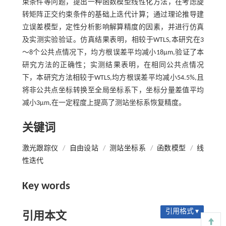
束条件等问题，提出一种函数模型线性化方法，在考虑旋
转矩阵正交约束条件的基础上迭代计算；通过理论推导建
立误差模型，定性分析影响解算精度的因素，并进行仿真
及实测实验验证。仿真结果表明，相较于WTLS,本研究在3
～8个公共点情况下，均方根误差平均减小18μm,验证了本
研究方法的正确性；实测结果表明，在相同公共点情况
下，本研究方法相较于WTLS,均方根误差平均减小54.5%,且
将非公共点坐标转换至全局坐标系下，坐标分量差值平均
减小3μm,在一定程度上提高了测站坐标系恢复精度。
关键词
激光跟踪仪
/
自由设站
/
测站坐标系
/
函数模型
/
线
性迭代
Key words
引用格式 ▾
引用本文