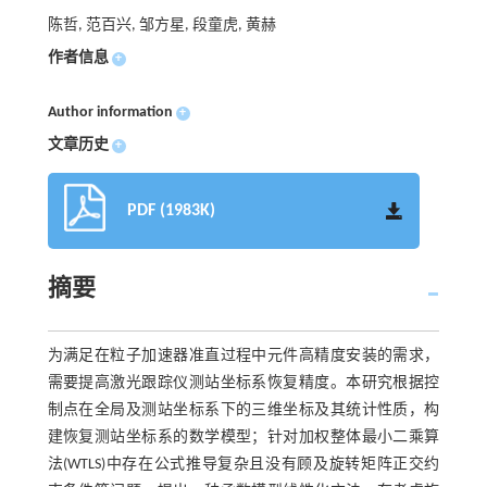
陈哲, 范百兴, 邹方星, 段童虎, 黄赫
作者信息
+
Author information
+
文章历史
+
PDF (1983K)
摘要
为满足在粒子加速器准直过程中元件高精度安装的需求，
需要提高激光跟踪仪测站坐标系恢复精度。本研究根据控
制点在全局及测站坐标系下的三维坐标及其统计性质，构
建恢复测站坐标系的数学模型；针对加权整体最小二乘算
法(WTLS)中存在公式推导复杂且没有顾及旋转矩阵正交约