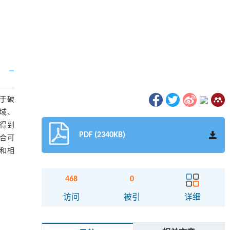
于破
域、
得到
PDF (2340KB)
合可
论和相
468
0
访问
被引
详细