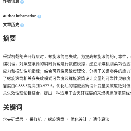
作者信息
+
Author information
+
文章历史
+
摘要
采煤机截割夹矸煤层时，螺旋滚筒易失效。为提高螺旋滚筒的可靠性，
煤机理，对螺旋滚筒的瞬时负载进行数值模拟，建立采煤机刚柔耦合虚
应力和振动性能指标；结合可靠性灵敏度理论，分析了关键零件的应力
了螺旋滚筒相关多失效模式可靠度及螺旋滚筒设计变量的可靠性灵敏度
靠度由0.888 5提高到0.977 5。优化后的螺旋滚筒设计变量灵
关失效性理论相结合，提出一种适用于含夹矸煤层的采煤机螺旋滚筒优
关键词
含夹矸煤层
/
采煤机
/
螺旋滚筒
/
优化设计
/
遗传算法