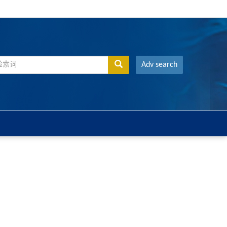
Adv search