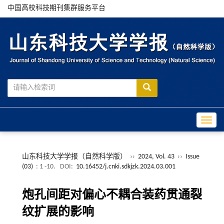
中国高校科技期刊集群服务平台
Toggle
山东科技大学学报（自然科学版）
››
2024, Vol. 43
››
Issue
(03)
: 1 -10.
DOI:
10.16452/j.cnki.sdkjzk.2024.03.001
炮孔间距对偏心不耦合装药贯通裂
纹扩展的影响