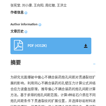
张宪堂, 刘小康, 王向阳, 周红敏, 王洪立
作者信息
+
Author information
+
文章历史
+
PDF (4312K)
摘要
为研究光面爆破中偏心不耦合装药炮孔间距对贯通裂纹扩
展的影响，利用同心不耦合装药的孔壁压力计算公式并结
合应力波叠加原理，推导偏心不耦合装药的炮孔间距计算
方法。基于求得的炮孔间距范围，计算3种岩石介质在不同
炮孔间距条件下贯通裂纹的扩展位置，并选择砂岩材料进