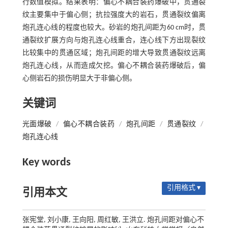
行数值模拟。结果表明：偏心不耦合装药爆破中，贯通裂
纹主要集中于偏心侧；抗拉强度大的岩石，贯通裂纹偏离
炮孔连心线的程度也较大。砂岩的炮孔间距为60 cm时，贯
通裂纹扩展方向与炮孔连心线重合，连心线下方出现裂纹
比较集中的贯通区域；炮孔间距的增大导致贯通裂纹远离
炮孔连心线，从而造成欠挖。偏心不耦合装药爆破后，偏
心侧岩石的损伤明显大于非偏心侧。
关键词
光面爆破
/
偏心不耦合装药
/
炮孔间距
/
贯通裂纹
/
炮孔连心线
Key words
引用格式 ▾
引用本文
张宪堂, 刘小康, 王向阳, 周红敏, 王洪立. 炮孔间距对偏心不