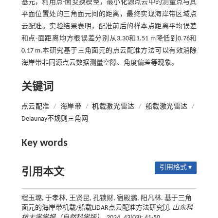
基元，利用点-面变换模型，最小化源点云中的测量点与其
平面位置处的三角面元间的距离，最终实现海岸带区域点
云配准。实验结果表明，配准前后的样本点距离平均误差
和点-面距离均方根误差分别从3.30和1.51 m降低到0.76和
0.17 m,本研究基于三角面元的点云配准方法可以有效消除
海岸带非同源点云数据测量空隙、角度偏差等现象。
关键词
点云配准
/
海岸带
/
机载激光雷达
/
船载激光雷达
/
Delaunay不规则三角网
Key words
引用格式 ▾
引用本文
程玉璐, 于孝林, 王贤昆, 孔锁财, 宿殿鹏, 阳凡林. 基于三角
面元的海岸带机载/船载LiDAR点云配准方法研究[J].
山东科
技大学学报（自然科学版）
, 2024, 43(03): 41-50