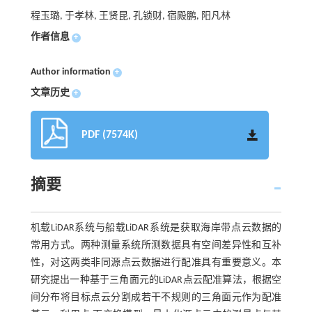
程玉璐, 于孝林, 王贤昆, 孔锁财, 宿殿鹏, 阳凡林
作者信息
+
Author information
+
文章历史
+
PDF (7574K)
摘要
机载LiDAR系统与船载LiDAR系统是获取海岸带点云数据的
常用方式。两种测量系统所测数据具有空间差异性和互补
性，对这两类非同源点云数据进行配准具有重要意义。本
研究提出一种基于三角面元的LiDAR点云配准算法，根据空
间分布将目标点云分割成若干不规则的三角面元作为配准