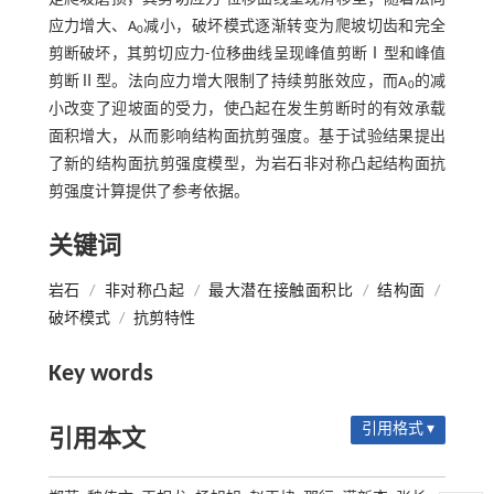
应力增大、A
减小，破坏模式逐渐转变为爬坡切齿和完全
0
剪断破坏，其剪切应力-位移曲线呈现峰值剪断Ⅰ型和峰值
剪断Ⅱ型。法向应力增大限制了持续剪胀效应，而A
的减
0
小改变了迎坡面的受力，使凸起在发生剪断时的有效承载
面积增大，从而影响结构面抗剪强度。基于试验结果提出
了新的结构面抗剪强度模型，为岩石非对称凸起结构面抗
剪强度计算提供了参考依据。
关键词
岩石
/
非对称凸起
/
最大潜在接触面积比
/
结构面
/
破坏模式
/
抗剪特性
Key words
引用格式 ▾
引用本文