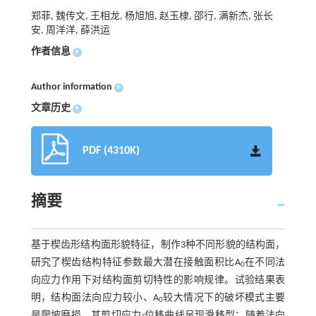
郑菲, 魏传文, 王相龙, 杨旭旭, 赵玉棣, 邵行, 满新杰, 张长
安, 周洋洋, 薛洪运
作者信息
+
Author information
+
文章历史
+
PDF (4310K)
摘要
基于楔齿形结构面形貌特征，制作3种不同形貌的结构面，
研究了楔齿结构特征参数最大潜在接触面积比A
在不同法
0
向应力作用下对结构面剪切特性的影响规律。试验结果表
明，结构面法向应力较小、A
较大情况下的破坏模式主要
0
是爬坡磨损，其剪切应力-位移曲线呈现滑移型；随着法向