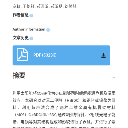
商虹, 王怡轩, 郝温昕, 郝昕萌, 刘煊赫
作者信息
+
Author information
+
文章历史
+
PDF (5323K)
摘要
利用太阳能将CO
转化为CH
,能够同时缓解能源危机及温室
2
4
效应。本研究以对苯二甲酸（H
BDC）和铜盐或镍盐为原
2
料，利用超声法合成了两种二维金属有机骨架材料
（MOF）Cu-BDC和Ni-BDC,通过X射线衍射、X射线光电子能
谱、电镜等对其结构组成和形貌进行了表征，并进行了紫