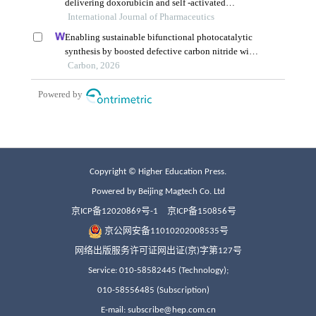
Copyright © Higher Education Press.
Powered by Beijing Magtech Co. Ltd
京ICP备12020869号-1
京ICP备150856号
京公网安备11010202008535号
网络出版服务许可证网出证(京)字第127号
Service: 010-58582445 (Technology);
010-58556485 (Subscription)
E-mail: subscribe@hep.com.cn