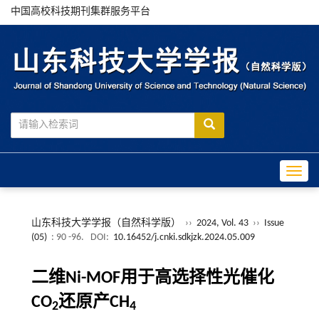
中国高校科技期刊集群服务平台
Toggle
山东科技大学学报（自然科学版）
››
2024, Vol. 43
››
Issue
(05)
: 90 -96.
DOI:
10.16452/j.cnki.sdkjzk.2024.05.009
二维Ni-MOF用于高选择性光催化
CO
还原产CH
2
4