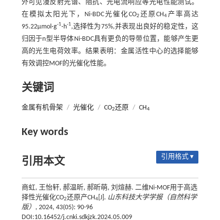
外可见漫反射光谱、阻抗、光电流响应等光电性能测试。
在模拟太阳光下，Ni-BDC光催化CO
还原CH
产率高达
2
4
-1
-1
95.22μmol·g
·h
,选择性为75%,并表现出良好的稳定性，这
归因于n型半导体Ni-BDC具有更负的导带位置，能够产生更
高的光生电荷效率。结果表明：金属活性中心的选择能够
有效调控MOF的光催化性能。
关键词
金属有机骨架
/
光催化
/
CO
还原
/
CH
2
4
Key words
引用格式 ▾
引用本文
商虹, 王怡轩, 郝温昕, 郝昕萌, 刘煊赫. 二维Ni-MOF用于高选
择性光催化CO
还原产CH
[J].
山东科技大学学报（自然科学
2
4
版）
, 2024, 43(05): 90-96
DOI:10.16452/j.cnki.sdkjzk.2024.05.009