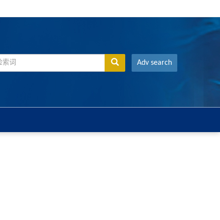
Adv search