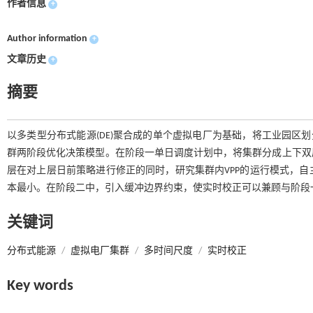
作者信息
+
Author information
+
文章历史
+
摘要
以多类型分布式能源(DE)聚合成的单个虚拟电厂为基础，将工业园区划分
群两阶段优化决策模型。在阶段一单日调度计划中，将集群分成上下双
层在对上层日前策略进行修正的同时，研究集群内VPP的运行模式，
本最小。在阶段二中，引入缓冲边界约束，使实时校正可以兼顾与阶段
关键词
分布式能源
/
虚拟电厂集群
/
多时间尺度
/
实时校正
Key words