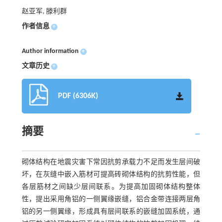
赵亚军, 滕利群
作者信息
+
Author information
+
文章历史
+
PDF (6306K)
摘要
砌体结构在地震灾害下常因抗剪承载力不足而发生层间破
坏，在灰缝中嵌入筋材可提高砖砌体结构的抗剪性能，但
各层筋材之间缺少层间联系。为提高加固砌体结构整体
性，提出采用角铝的一侧翼缘嵌缝，铝合金带连接两层角
铝的另一侧翼缘，形成具有层间联系的嵌缝加固系统，通