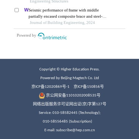
Copyright © Higher Education Press.
Powered by Beijing Magtech Co. Ltd
京ICP备12020869号-1
京ICP备150856号
京公网安备11010202008535号
网络出版服务许可证网出证(京)字第127号
Service: 010-58582445 (Technology);
010-58556485 (Subscription)
E-mail: subscribe@hep.com.cn