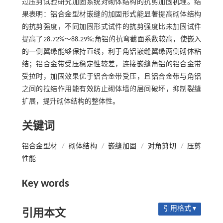
过压剪试验研究加固系统对砌体结构的抗剪加固机理。结
果表明：铝合金型材嵌缝的加固形式能显著提高砌体结构
的抗剪强度，不同加固形式试件的抗剪强度比未加固试件
提高了28.72%～88.29%;角铝的抗弯截面系数较高，使嵌入
的一侧翼缘能够保持直线，利于角铝嵌缝翼缘两侧砌体粘
结；铝合金带受压稳定性较差，连接嵌缝角铝的铝合金带
受拉时，加固效果优于铝合金带受压，且铝合金带与角铝
之间的拉结作用能有效防止砌体墙的层间破坏，抑制裂缝
扩展，提升砌体结构的整体性。
关键词
铝合金型材
/
砌体结构
/
嵌缝加固
/
对角剪切
/
压剪
性能
Key words
引用格式 ▾
引用本文