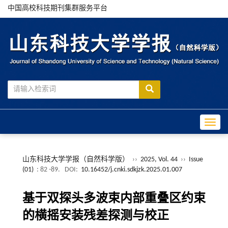
中国高校科技期刊集群服务平台
Toggle
山东科技大学学报（自然科学版）
››
2025, Vol. 44
››
Issue
(01)
: 82 -89.
DOI:
10.16452/j.cnki.sdkjzk.2025.01.007
基于双探头多波束内部重叠区约束
的横摇安装残差探测与校正