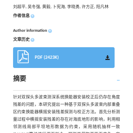
刘超平, 吴冬强, 黄毅, 卜宪海, 李晓勇, 许方正, 阳凡林
作者信息
+
Author information
+
文章历史
+
PDF (2423K)
摘要
针对双探头多波束测深系统换能器安装校正后仍存在角度
残差的问题，本研究提出一种基于双探头多波束内部重叠
区约束换能器横摇安装残差探测与校正方法。首先分析测
量过程中横摇安装残差的存在对海底地形的影响，利用相
邻测线局部平坦地形数据为约束，采用随机抽样一致