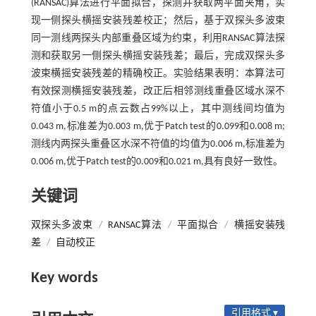
(RANSAC)算法进行平面拟合，探测并获取两平面夹角，实
现一侧探头横摇安装残差校正；然后，基于双探头多波束
同一测线两探头内部重叠区域为约束，利用RANSAC算法探
测和获取另一侧探头横摇安装残差；最后，完成双探头多
波束横摇安装残差的精确校正。实验结果表明：本算法可
有效探测横摇安装残差，改正后相邻测线重叠区域水深不
符值小于0.5 m的点云数占99%以上，其中测线间均值为
0.043 m,标准差为0.003 m,优于Patch test的0.099和0.008 m;
测线内两探头重叠区水深不符值的均值为0.006 m,标准差为
0.006 m,优于Patch test的0.009和0.021 m,具有良好一致性。
关键词
双探头多波束
/
RANSAC算法
/
平面拟合
/
横摇安装残
差
/
自动校正
Key words
引用格式 ▾