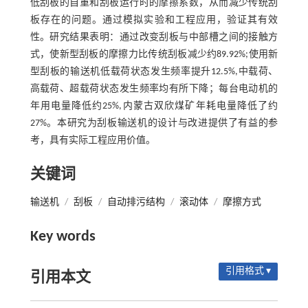
低刮板的自重和刮板运行时的摩擦系数，从而减少传统刮
板存在的问题。通过模拟实验和工程应用，验证其有效
性。研究结果表明：通过改变刮板与中部槽之间的接触方
式，使新型刮板的摩擦力比传统刮板减少约89.92%;使用新
型刮板的输送机低载荷状态发生频率提升12.5%,中载荷、
高载荷、超载荷状态发生频率均有所下降；每台电动机的
年用电量降低约25%,内蒙古双欣煤矿年耗电量降低了约
27%。本研究为刮板输送机的设计与改进提供了有益的参
考，具有实际工程应用价值。
关键词
输送机
/
刮板
/
自动排污结构
/
滚动体
/
摩擦方式
Key words
引用格式 ▾
引用本文