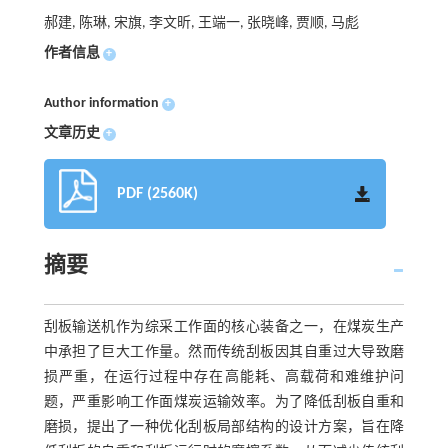
郝建, 陈琳, 宋旗, 李文昕, 王端一, 张晓峰, 贾顺, 马彪
作者信息
+
Author information
+
文章历史
+
PDF (2560K)
摘要
刮板输送机作为综采工作面的核心装备之一，在煤炭生产
中承担了巨大工作量。然而传统刮板因其自重过大导致磨
损严重，在运行过程中存在高能耗、高载荷和难维护问
题，严重影响工作面煤炭运输效率。为了降低刮板自重和
磨损，提出了一种优化刮板局部结构的设计方案，旨在降