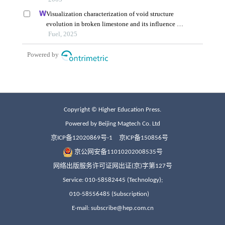
Copyright © Higher Education Press.
Powered by Beijing Magtech Co. Ltd
京ICP备12020869号-1
京ICP备150856号
京公网安备11010202008535号
网络出版服务许可证网出证(京)字第127号
Service: 010-58582445 (Technology);
010-58556485 (Subscription)
E-mail: subscribe@hep.com.cn