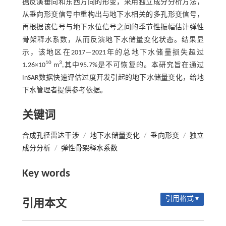
据反演垂向和东西方向的形变，采用独立成分分析方法，
从垂向形变信号中重构出与地下水相关的多孔形变信号，
再根据该信号与地下水位信号之间的季节性振幅估计弹性
骨架释水系数，从而反演地下水储量变化状态。结果显
示，该地区在2017—2021年的总地下水储量损失超过
10
3
1.26×10
m
,其中95.7%是不可恢复的。本研究旨在通过
InSAR数据快速评估过度开发引起的地下水储量变化，给地
下水管理者提供参考依据。
关键词
合成孔径雷达干涉
/
地下水储量变化
/
垂向形变
/
独立
成分分析
/
弹性骨架释水系数
Key words
引用格式 ▾
引用本文