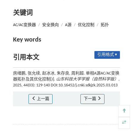
关键词
AC/AC变换器
/
安全换向
/
A源
/
优化控制
/
拓扑
Key words
引用格式 ▾
引用本文
房绪鹏, 张允续, 赵冰冰, 朱存良, 周利超. 单相A源AC/AC变换
器拓扑及其优化控制[J].
山东科技大学学报（自然科学版）
,
2025, 44(03): 129-140 DOI:10.16452/j.cnki.sdkjzk.2025.03.013
上一篇
下一篇