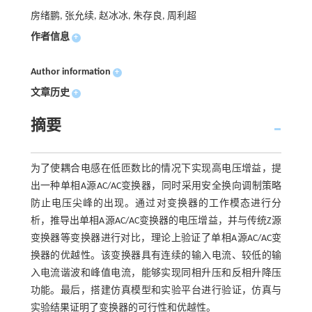
房绪鹏, 张允续, 赵冰冰, 朱存良, 周利超
作者信息
+
Author information
+
文章历史
+
摘要
为了使耦合电感在低匝数比的情况下实现高电压增益，提
出一种单相A源AC/AC变换器，同时采用安全换向调制策略
防止电压尖峰的出现。通过对变换器的工作模态进行分
析，推导出单相A源AC/AC变换器的电压增益，并与传统Z源
变换器等变换器进行对比，理论上验证了单相A源AC/AC变
换器的优越性。该变换器具有连续的输入电流、较低的输
入电流谐波和峰值电流，能够实现同相升压和反相升降压
功能。最后，搭建仿真模型和实验平台进行验证，仿真与
实验结果证明了变换器的可行性和优越性。