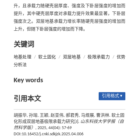
升，且承载力随硬壳层厚度、强度及下卧层强度的增加而
提升，其中硬壳层厚度对承载力提升效果最显著，下卧层
强度次之。双层地基承载力增长率随硬壳层强度的增加而
上升，但随下卧层强度的增加而下降。
关键词
地基处理
/
软土固化
/
双层地基
/
极限承载力
/
优势
分析法
Key words
引用格式 ▾
引用本文
胡振华, 孙瑢, 王颖, 赵亚伟, 郝君秀, 马煜展, 曹洪林. 软土固
化形成双层地基极限承载力研究[J].
山东科技大学学报（自
然科学版）
, 2025, 44(04): 57-69
DOI:10.16452/j.cnki.sdkjzk.2025.04.006