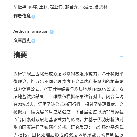
胡振华, 孙瑢, 王颖, 赵亚伟, 郝君秀, 马煜展, 曹洪林
作者信息
+
Author information
+
文章历史
+
摘要
为研究软土固化形成双层地基的极限承载力，基于极限平
衡理论，推导出不同处理宽度下变厚度和黏聚力的地基承
载力计算公式，将其计算结果与均质地基Terzaghi公式、双
层地基试验结果、三维数值模拟结果进行对比，闭合差均
在20%以内，证明了该公式的可行性。探讨了处理宽度、变
黏聚力、硬壳层的厚度及强度、下卧层强度以及非等厚截
面等因素对双层地基承载力的影响，并基于优势分析法对
影响因素进行了敏感性分析。研究发现：与均质地基承载
力相比，固化处理后形成的双层地基承载力均有明显提