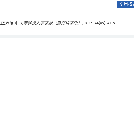
引用格式
方法[J].
山东科技大学学报（自然科学版）
, 2025, 44(05): 41-51
下一篇
008); 自然资源部海洋测绘重点实验室开放基金项目(2024B12)