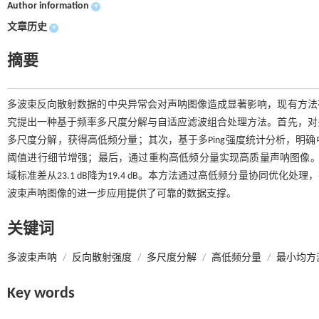
Author information
+
文章历史
+
摘要
多波束反向散射数据的中央异常会对声呐图像造成显著影响，现有方法
究提出一种基于频率多尺度分解与自适应滤波组合处理方法。首先，对
多尺度分解，获得高低频分量；其次，基于多Ping强度统计分析，明
阈值进行细节增强；最后，通过重构高低频分量实现高质量声呐图像。实验结
域标准差从23.1 dB降为19.4 dB。本方法通过高低频分量协同
波束声呐图像的进一步应用提供了可靠的数据支撑。
关键词
多波束声呐
/
反向散射强度
/
多尺度分解
/
高低频分量
/
最小均方
Key words