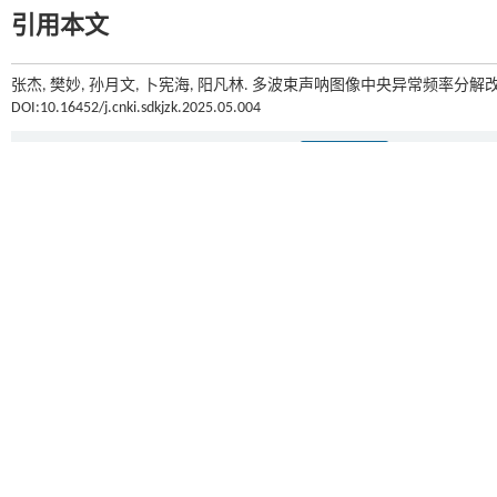
引用本文
张杰, 樊妙, 孙月文, 卜宪海, 阳凡林. 多波束声呐图像中央异常频率分解改正
DOI:10.16452/j.cnki.sdkjzk.2025.05.004
上一篇
基金资助
国家自然科学基金项目(42206200); 山东省自然科学基金项目(ZR2022QD