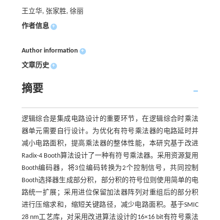
王立华, 张家胜, 徐丽
作者信息
+
Author information
+
文章历史
+
摘要
逻辑综合是集成电路设计的重要环节，在逻辑综合时乘法
器单元需要自行设计。为优化有符号乘法器的电路延时并
减小电路面积，提高乘法器的整体性能，本研究基于改进
Radix-4 Booth算法设计了一种有符号乘法器。采用资源复用
Booth编码器，将3位编码转换为2个控制信号，共同控制
Booth选择器生成部分积，部分积的符号位则使用简单的电
路统一扩展；采用进位保留加法器阵列对重组后的部分积
进行压缩求和，缩短关键路径，减少电路面积。基于SMIC
28 nm工艺库，对采用改进算法设计的16×16 bit有符号乘法