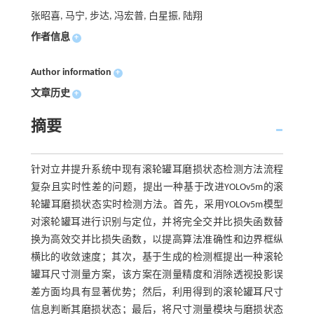
张昭喜, 马宁, 步达, 冯宏普, 白星振, 陆翔
作者信息
+
Author information
+
文章历史
+
摘要
针对立井提升系统中现有滚轮罐耳磨损状态检测方法流程
复杂且实时性差的问题，提出一种基于改进YOLOv5m的滚
轮罐耳磨损状态实时检测方法。首先，采用YOLOv5m模型
对滚轮罐耳进行识别与定位，并将完全交并比损失函数替
换为高效交并比损失函数，以提高算法准确性和边界框纵
横比的收敛速度；其次，基于生成的检测框提出一种滚轮
罐耳尺寸测量方案，该方案在测量精度和消除透视投影误
差方面均具有显著优势；然后，利用得到的滚轮罐耳尺寸
信息判断其磨损状态；最后，将尺寸测量模块与磨损状态