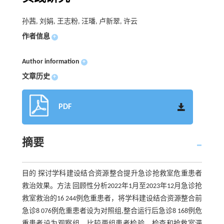
孙茜, 刘娟, 王志粉, 汪璠, 卢新翠, 许云
作者信息
+
Author information
+
文章历史
+
PDF
摘要
目的 探讨学科建设结合资源整合提升急诊抢救室危重患者
救治效果。方法 回顾性分析2022年1月至2023年12月急诊抢
救室救治的16 244例危重患者，将学科建设结合资源整合前
急诊8 076例危重患者设为对照组,整合运行后急诊8 168例危
重患者设为观察组。比较两组患者检验、检查和抢救室滞