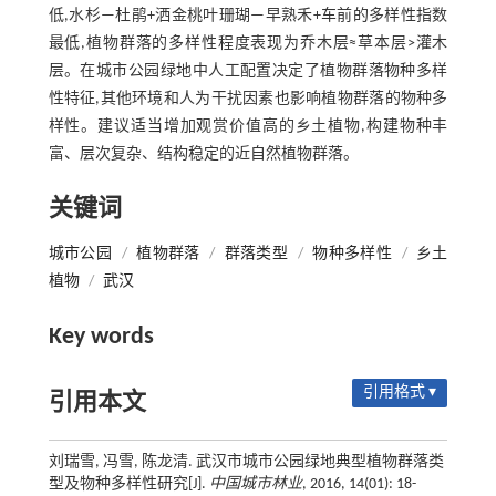
低,水杉—杜鹃+洒金桃叶珊瑚—早熟禾+车前的多样性指数
最低,植物群落的多样性程度表现为乔木层≈草本层>灌木
层。在城市公园绿地中人工配置决定了植物群落物种多样
性特征,其他环境和人为干扰因素也影响植物群落的物种多
样性。建议适当增加观赏价值高的乡土植物,构建物种丰
富、层次复杂、结构稳定的近自然植物群落。
关键词
城市公园
/
植物群落
/
群落类型
/
物种多样性
/
乡土
植物
/
武汉
Key words
引用格式 ▾
引用本文
刘瑞雪, 冯雪, 陈龙清. 武汉市城市公园绿地典型植物群落类
型及物种多样性研究[J].
中国城市林业
, 2016, 14(01): 18-