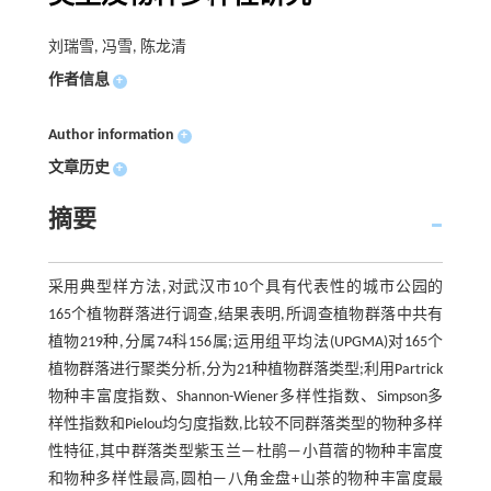
刘瑞雪, 冯雪, 陈龙清
作者信息
+
Author information
+
文章历史
+
摘要
采用典型样方法,对武汉市10个具有代表性的城市公园的
165个植物群落进行调查,结果表明,所调查植物群落中共有
植物219种,分属74科156属;运用组平均法(UPGMA)对165个
植物群落进行聚类分析,分为21种植物群落类型;利用Partrick
物种丰富度指数、Shannon-Wiener多样性指数、Simpson多
样性指数和Pielou均匀度指数,比较不同群落类型的物种多样
性特征,其中群落类型紫玉兰—杜鹃—小苜蓿的物种丰富度
和物种多样性最高,圆柏—八角金盘+山茶的物种丰富度最