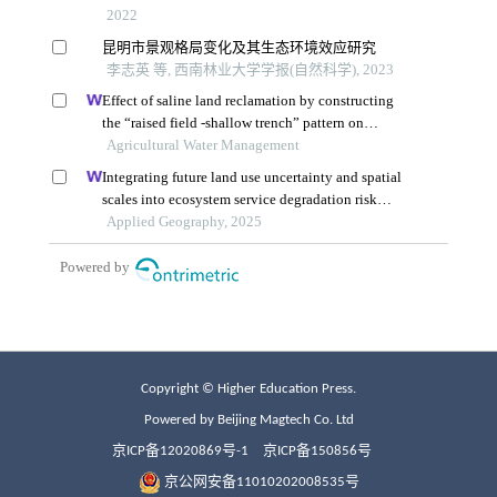
Copyright © Higher Education Press.
Powered by Beijing Magtech Co. Ltd
京ICP备12020869号-1
京ICP备150856号
京公网安备11010202008535号