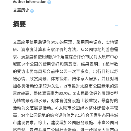
Author information
+
文章历史
+
摘要
文章应用使用后评价(POE)的原理，采用问卷调查、实地调
研、满意度计算和专家评价的方法，从公园绿地的游憩需
求、满意度和使用偏好3个角度综合评价市民对太原市中心
城区34个公园的使用偏好和满意度。结果表明：1)超半数
的受访市民每周都会前往公园一次至多次，出行目的以舒
缓心情、欣赏风景、体育锻炼、陪伴家人居多，并且对增
加各类活动设施较为关注。2)市民对太原市公园绿地的满
意度较高，整体满意率为80.9%。3)市民最偏好的景观类型
为植物景观和水景，对体育健身设施比较重视，最喜好的
活动为文艺展览活动。4)太原市公园绿地整体建设水平较
高，34个公园绿地的综合评价值为9.1,符合国家生态园林城
市建设要求。综上，建议增加公园服务设施、丰富公园自
然景观、宣传并推广公园社会活动，进一步提高太原市中