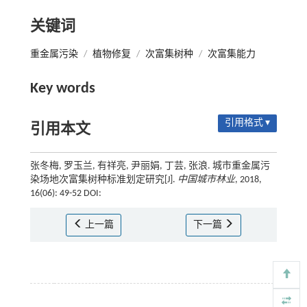
关键词
重金属污染
/
植物修复
/
次富集树种
/
次富集能力
Key words
引用格式 ▾
引用本文
张冬梅, 罗玉兰, 有祥亮, 尹丽娟, 丁芸, 张浪. 城市重金属污
染场地次富集树种标准划定研究[J].
中国城市林业
, 2018,
16(06): 49-52 DOI:
上一篇
下一篇