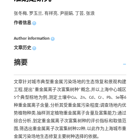
张冬梅, 罗玉兰, 有祥亮, 尹丽娟, 丁芸, 张浪
作者信息
+
Author information
+
文章历史
+
摘要
文章针对城市典型重金属污染场地的生态恢复和景观构建
工程,提出"重金属离子次富集树种"概念,并以上海中心城区
5个典型棕地为例,测定土壤中Cu、Zn、Cd、Cr、Pb、Se等6
种重金属离子含量,分析其受重金属污染程度;调查场地内优
势植物种类,抽样测定植物重金属离子含量及富集能力;通过
综合分析,划定重金属离子次富集树种的评价指标和取值范
围,筛选出重金属离子次富集树种22种,以此作为上海城市重
金属污染场地生态修复主要树种选择的依据。