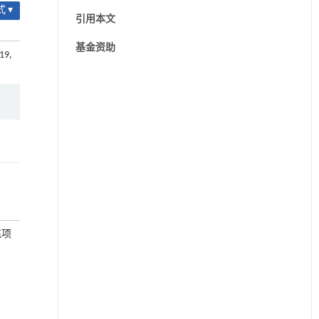
 ▾
引用本文
基金资助
019,
练项