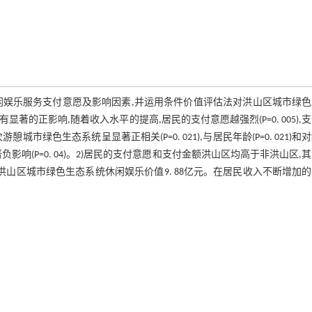
闲娱乐服务支付意愿及影响因素,并运用条件价值评估法对洪山区城市绿色
著的正影响,随着收入水平的提高,居民的支付意愿越强烈(P=0. 005),
城市绿色生态系统呈显著正相关(P=0. 021),与居民年龄(P=0. 021)和
著负影响(P=0. 04)。2)居民的支付意愿和支付金额洪山区均高于非洪山区,
8. 12元。洪山区城市绿色生态系统休闲娱乐价值9. 88亿元。在居民收入不断增加