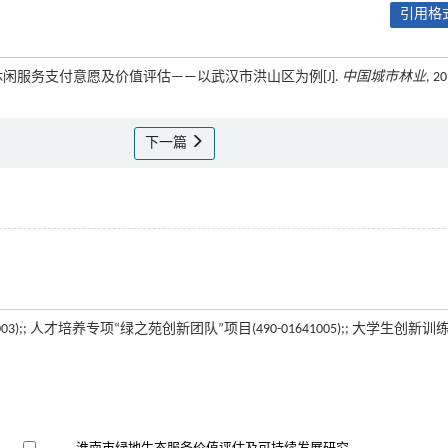
引用格式
态系统休闲服务支付意愿及价值评估——以武汉市洪山区为例[J].
中国城市林业
, 2
下一篇
03);; 人才培养专项“绿之苑创新团队”项目(490-01641005);; 大学生创新训