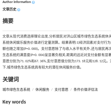
Author information
+
文章历史
+
摘要
文章从现代消费选择理论出发,分析居民对洪山区城市绿色生态系统休
系统休闲娱乐服务价值进行定量测算。结果表明:1)经济因素对支付行为有显
额也随之增加(P=0. 000)。支付意愿除了与收入水平有关外,还与居民再次游憩
生态系统的满意度(P=0. 004)呈显著负相关,距离的远近对支付金额有显
意愿分别为71. 02%和67. 36%,支付意愿值分别为173. 18元和12
下,城市绿色生态系统具有较大的潜在休闲服务价值。
关键词
城市绿色生态系统
/
休闲服务
/
支付意愿
/
条件价值评估法
Key words