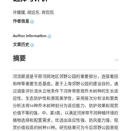
许媛媛, 胡远东, 商侃侃
作者信息
+
Author information
+
文章历史
+
摘要
河流廊道是平原河网地区郊野公园的重要部分，连接着田
和林等重要生态基底。基于上海郊野公园的建设目的，通
过调查评价滨水立地条件下河岸带景观乔木树种的生长适
应性、生态防护性和景观美学性，采用层次分析法和聚类
分析法将54种乔木树种划分为适应能力、防护效果和观赏
价值不等的强、中、差3类，以满足河岸带不同种植环境的
植物选择和配置需求，优选出适应性强、防风能力强、观
赏价值较高的树种15种。研究结果可为今后郊野公园景观