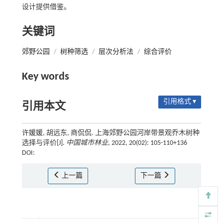
设计提供借鉴。
关键词
郊野公园
/
树种筛选
/
层次分析法
/
综合评价
Key words
引用格式 ▾
引用本文
许媛媛, 胡远东, 商侃侃. 上海郊野公园河岸带景观乔木树种
选择与评价[J].
中国城市林业
, 2022, 20(02): 105-110+136
DOI:
上一篇
下一篇