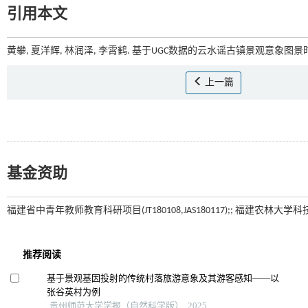
引用本文
黄攀, 夏洋辉, 林润泽, 李霄鹤. 基于UGC数据的云水谣古镇景观意象图景时
上一篇
基金资助
福建省中青年教师教育科研项目(JT180108,JAS180117);; 福建农林大学科技发展项