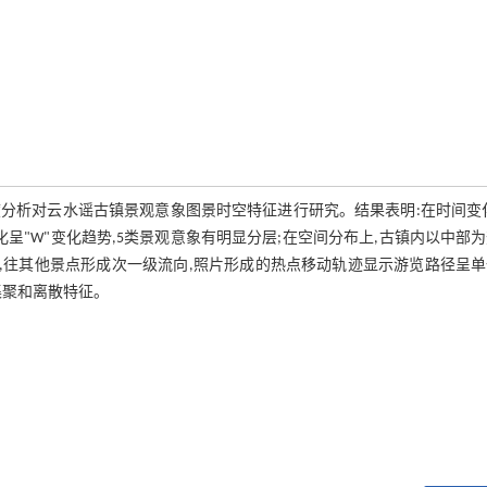
度分析对云水谣古镇景观意象图景时空特征进行研究。结果表明:在时间变
呈"W"变化趋势,5类景观意象有明显分层;在空间分布上,古镇内以中部
,往其他景点形成次一级流向,照片形成的热点移动轨迹显示游览路径呈
集聚和离散特征。