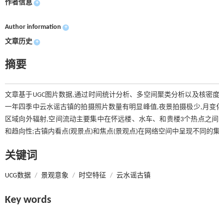
作者信息
+
Author information
+
文章历史
+
摘要
文章基于UGC图片数据,通过时间统计分析、多空间聚类分析以及核密
一年四季中云水谣古镇的拍摄照片数量有明显峰值,夜景拍摄极少,月变化
区域向外辐射,空间流动主要集中在怀远楼、水车、和贵楼3个热点之间
和趋向性;古镇内看点(观景点)和焦点(景观点)在网络空间中呈现不同的
关键词
UCG数据
/
景观意象
/
时空特征
/
云水谣古镇
Key words