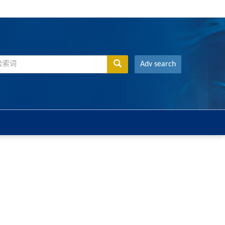
Adv search