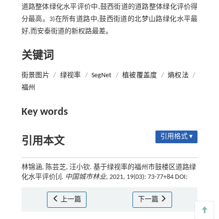
道路整体绿化水平评价中,鼓西街道的道路整体绿化评价得
分最高。3)在所有道路中,鼓西街道的北梦山路绿化水平最
好,而安泰街道的新权路最差。
关键词
街景图片
/
绿视率
/
SegNet
/
植被覆盖度
/
熵权法
/
福州
Key words
引用格式 ▾
引用本文
林锦涵, 陈芸芝, 汪小钦. 基于绿视率的福州市鼓楼区道路绿
化水平评价[J].
中国城市林业
, 2021, 19(03): 73-77+84 DOI:
上一篇
下一篇