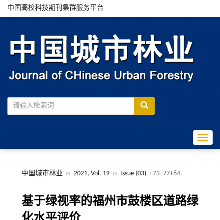
中国高校科技期刊集群服务平台
Toggle
中国城市林业
››
2021, Vol. 19
››
Issue (03)
: 73 -77+84.
基于绿视率的福州市鼓楼区道路绿
化水平评价