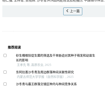
杨仁强, 王晔青, 贺晓辉. 沙冬青3414田间肥效试验初报[J].
中国城市林业
,
上一篇