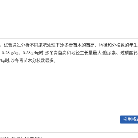
响。试验通过分析不同施肥处理下沙冬青苗木的苗高、地径和分枝数的年
.28 g/kg、0.38 g/kg时,沙冬青苗高和地径生长量最大;施尿素、过磷酸
、0.38 g/kg时,沙冬青苗木分枝数最多。
引用格式