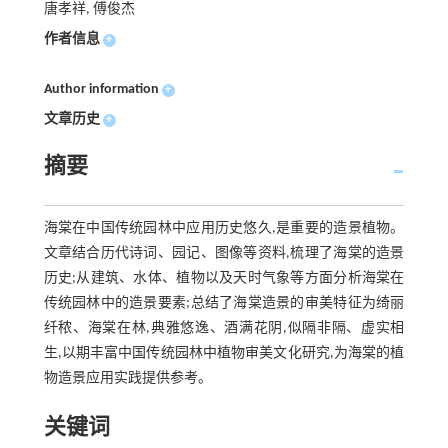
唐孝祥, 傅俊杰
作者信息
+
Author information
+
文章历史
+
摘要
海棠在中国传统园林中应用历史悠久,是重要的造景植物。
文章结合历代诗词、园记、图像等资料,梳理了海棠的造景
历史;从建筑、水体、植物以及天时气象等方面分析海棠在
传统园林中的造景要素;总结了海棠造景的审美特征为绮丽
纤秾、海棠在林,典雅悠逸、酒满花阴,似隔非隔、虚实相
生,以期丰富中国传统园林中植物审美文化研究,为海棠的植
物造景应用实践提供参考。
关键词