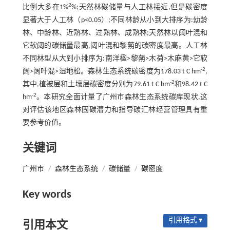
2
比例大多在1%
%;天然林碳储量与人工林接近,但是碳密度
显著大于人工林（p<0.05）;不同林龄从小到大排序为:幼龄
林、中龄林、近熟林、过熟林、成熟林;天然林以阔叶混和
它软阔的碳储量最高,阔叶混和黎蒴的碳密度最高。人工林
不同林型从大到小排序为:南洋楹>黎蒴>木荷>木麻黄>它软
-2
阔>阔叶混>湿地松。森林生态系统碳密度为178.03 t C hm
,
-2
其中,植被层和土壤层碳密度分别为79.61 t C hm
和98.42 t C
-2
hm
。本研究全面计量了广州市森林生态系统碳库现状,这
对评估该地区森林固碳潜力和指导碳汇林经营管理具有重
要参考价值。
关键词
广州市
/
森林生态系统
/
碳储量
/
碳密度
Key words
引用格式 ▾
引用本文