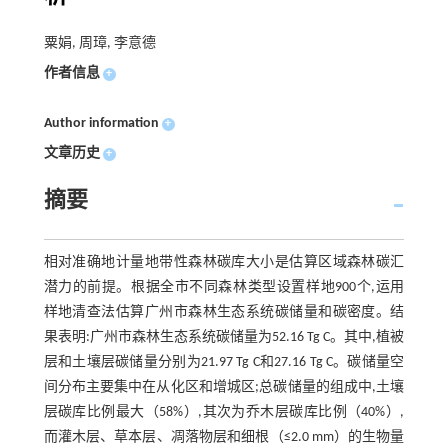
粟娟, 周璋, 李意德
作者信息
+
Author information
+
文章历史
+
摘要
相对准确地计量地带性森林碳库大小是估算区域森林碳汇
潜力的前提。根据全市不同森林类型设置样地900个,运用
样地清查法估算广州市森林生态系统碳储量和碳密度。结
果表明:广州市森林生态系统碳储量为52.16 Tg C。其中,植被
层和土壤层碳储量分别为21.97 Tg C和27.16 Tg C。碳储量空
间分布主要集中在从化区和增城区;总碳储量的组成中,土壤
层碳库比例最大（58%）,其次为乔木层碳库比例（40%）,
而灌木层、草本层、凋落物层和细根（≤2.0 mm）的生物量