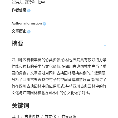
刘洪志, 贾玲利, 杜宇
作者信息
+
Author information
+
文章历史
+
摘要
四川地区有着丰富的竹类资源,竹材也因其具有较好的力学
性能和独特的美学与文化价值,在四川古典园林中充当了重
要的角色。文章通过对四川古典园林经典实例的广泛调研,
分析了四川古典园林中竹子的空间营造和意境营造;探讨了
竹在四川古典园林中的应用形式;并将四川古典园林中的竹
文化与江南园林和北方园林中的竹文化做了对比。
关键词
四川
/
古典园林
/
竹文化
/
竹景营造