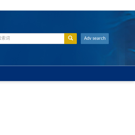
Adv search