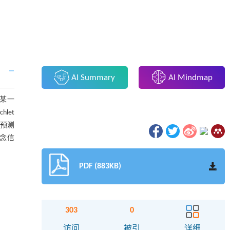
AI Summary
AI Mindmap
某一
let
和预测
念信
PDF (883KB)
303
0
访问
被引
详细