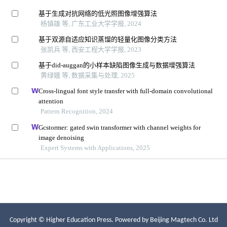
Copyright © Higher Education Press.
Powered by Beijing Magtech Co. Ltd