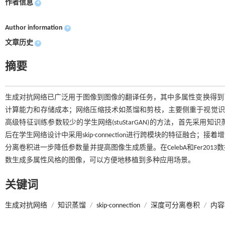
作者信息
+
Author information
+
文章历史
+
摘要
生成对抗网络已广泛用于图像到图像的翻译任务，其中多属性变换得到
计算能力和存储成本；网络压缩技术如蒸馏和剪枝，主要侧重于视觉识别任
高级特征训练参数较少的学生网络(stuStarGAN)的方法，首先采
后在学生网络设计中采用skip-connection进行跨模块的特征融
分离卷积进一步降低参数量并提高图像生成质量。在CelebA和Fer2
数生成多属性风格的图像，可以方便地移植到多种应用场景。
关键词
生成对抗网络
/
知识蒸馏
/
skip-connection
/
深度可分离卷积
/
内容