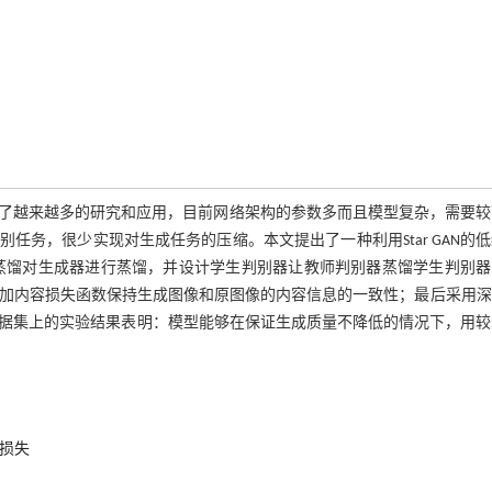
了越来越多的研究和应用，目前网络架构的参数多而且模型复杂，需要较
务，很少实现对生成任务的压缩。本文提出了一种利用Star GAN的
用知识蒸馏对生成器进行蒸馏，并设计学生判别器让教师判别器蒸馏学生判别
合；接着增加内容损失函数保持生成图像和原图像的内容信息的一致性；最后采用
013数据集上的实验结果表明：模型能够在保证生成质量不降低的情况下，用
损失