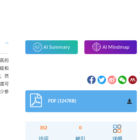
AI Summary
AI Mindmap
高的
低级和
器；然
深度可
较少参
PDF (1247KB)
352
0
访问
被引
详细