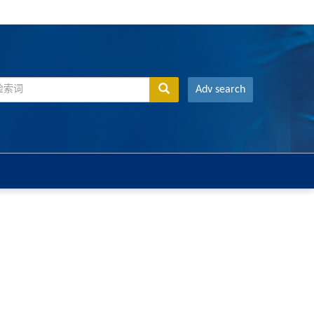
Adv search