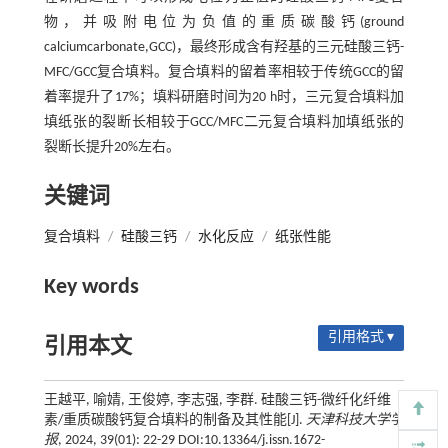
物，并吸附电位为负值的重质碳酸钙(ground
calciumcarbonate,GCC)，最终形成含有羟基的三元硅酸三钙-
MFC/GCC复合填料。复合填料的留着率相较于传统GCC的留
着率提升了17%；填料研磨时间为20 h时，三元复合填料加
填纸张的裂断长相较于GCC/MFC二元复合填料加填纸张的
裂断长提升20%左右。
关键词
复合填料
/
硅酸三钙
/
水化反应
/
纸张性能
Key words
引用格式 ▾
引用本文
王越平, 喻婧, 王俊婷, 李志强, 李群. 硅酸三钙-微纤化纤维
素/重质碳酸钙复合填料的制备及其性能[J].
天津科技大学学
报
, 2024, 39(01): 22-29 DOI:10.13364/j.issn.1672-