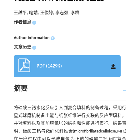
王越平, 喻婧, 王俊婷, 李志强, 李群
作者信息
+
Author information
+
文章历史
+
PDF (1429K)
摘要
将硅酸三钙水化反应引入到复合填料的制备过程，采用行
星式球磨机制备出能与纸张纤维进行交联的反应型填料，
并对填料以及其加填纸张的结构和性能进行表征。结果表
明：硅酸三钙与微纤化纤维素(microfibrillatedcellulose,MFC)
在研磨过程中可以形成电位为正值的硅酸三钙-MFC复合